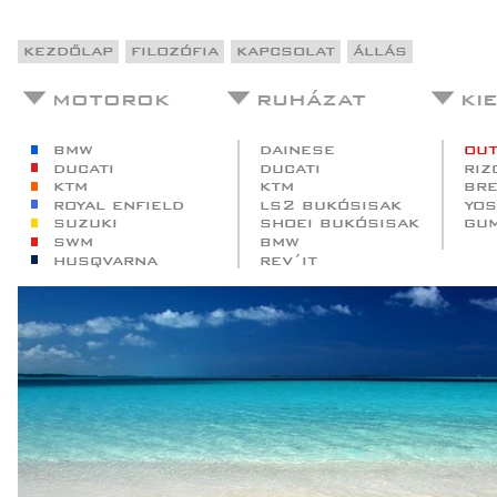
kezdőlap
filozófia
kapcsolat
állás
motorok
ruházat
ki
bmw
dainese
out
ducati
ducati
riz
ktm
ktm
br
royal enfield
ls2 bukósisak
yos
suzuki
shoei bukósisak
gu
swm
bmw
husqvarna
rev´it