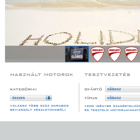
használt motorok
tesztvezetés
kategória:
gyártó
válassz
típus
összes
válassz
válassz több száz darabos
vedd igénybe szakértelmü
bevizsgált készletünkből!
és teszteld motorjainkat