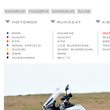
kezdőlap
filozófia
kapcsolat
állás
motorok
ruházat
ki
bmw
dainese
out
ducati
ducati
riz
ktm
ktm
br
royal enfield
ls2 bukósisak
yos
suzuki
shoei bukósisak
gu
swm
bmw
husqvarna
rev´it