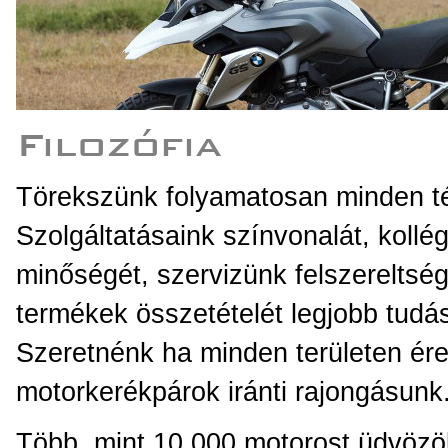
Filozófia
Törekszünk folyamatosan minden tér
Szolgáltatásaink színvonalát, kollé
minőségét, szervizünk felszereltség
termékek összetételét legjobb tudás
Szeretnénk ha minden területen ér
motorkerékpárok iránti rajongásunk
Több, mint 10.000 motorost üdvözöl