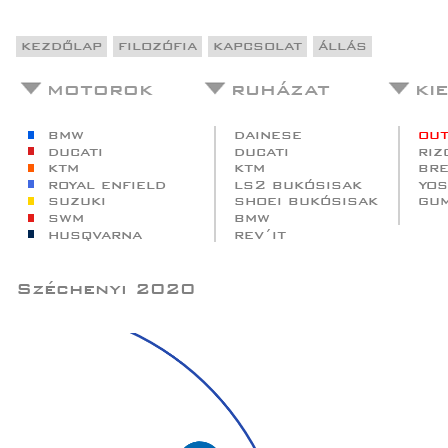
kezdőlap
filozófia
kapcsolat
állás
motorok
ruházat
ki
bmw
dainese
out
ducati
ducati
riz
ktm
ktm
br
royal enfield
ls2 bukósisak
yos
suzuki
shoei bukósisak
gu
swm
bmw
husqvarna
rev´it
Széchenyi 2020