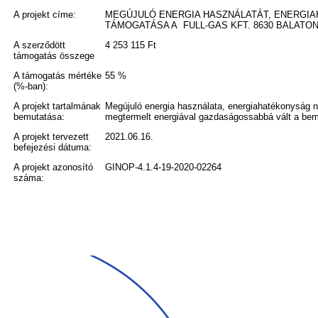
A projekt címe:
MEGÚJULÓ ENERGIA HASZNÁLATÁT, ENERGI
TÁMOGATÁSA A FULL-GAS KFT. 8630 BALATON
A szerződött
4 253 115 Ft
támogatás összege
A támogatás mértéke
55 %
(%-ban):
A projekt tartalmának
Megújuló energia használata, energiahatékonyság n
bemutatása:
megtermelt energiával gazdaságossabbá vált a bem
A projekt tervezett
2021.06.16.
befejezési dátuma:
A projekt azonosító
GINOP-4.1.4-19-2020-02264
száma: